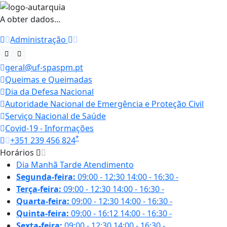
A obter dados...
Administração
geral@uf-spaspm.pt
Queimas e Queimadas
Dia da Defesa Nacional
Autoridade Nacional de Emergência e Proteção Civil
Serviço Nacional de Saúde
Covid-19 - Informações
*
+351 239 456 824
Horários
Dia
Manhã
Tarde
Atendimento
Segunda-feira:
09:00 - 12:30
14:00 - 16:30
-
Terça-feira:
09:00 - 12:30
14:00 - 16:30
-
Quarta-feira:
09:00 - 12:30
14:00 - 16:30
-
Quinta-feira:
09:00 - 16:12
14:00 - 16:30
-
Sexta-feira:
09:00 - 12:30
14:00 - 16:30
-