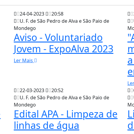
24-04-2023
20:58
U. F. de São Pedro de Alva e São Paio de
Mondego
Mo
Aviso - Voluntariado
"
Jovem - ExpoAlva 2023
m
a
Ler Mais
e
Le
22-03-2023
20:52
U. F. de São Pedro de Alva e São Paio de
Mondego
Mo
e
Edital APA - Limpeza de
L
linhas de água
d