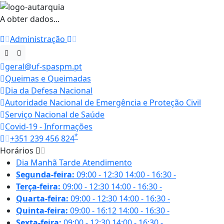
A obter dados...
Administração
geral@uf-spaspm.pt
Queimas e Queimadas
Dia da Defesa Nacional
Autoridade Nacional de Emergência e Proteção Civil
Serviço Nacional de Saúde
Covid-19 - Informações
*
+351 239 456 824
Horários
Dia
Manhã
Tarde
Atendimento
Segunda-feira:
09:00 - 12:30
14:00 - 16:30
-
Terça-feira:
09:00 - 12:30
14:00 - 16:30
-
Quarta-feira:
09:00 - 12:30
14:00 - 16:30
-
Quinta-feira:
09:00 - 16:12
14:00 - 16:30
-
Sexta-feira:
09:00 - 12:30
14:00 - 16:30
-