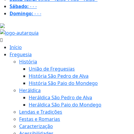
Sábado:
-
-
-
Domingo:
-
-
-
30.4 ºC
Início
Freguesia
História
União de Freguesias
História São Pedro de Alva
História São Paio do Mondego
Heráldica
Heráldica São Pedro de Alva
Heráldica São Paio do Mondego
Lendas e Tradições
Festas e Romarias
Caracterização
Acessibilidades