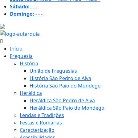
Sábado:
-
-
-
Domingo:
-
-
-
31.1 ºC
Início
Freguesia
História
União de Freguesias
História São Pedro de Alva
História São Paio do Mondego
Heráldica
Heráldica São Pedro de Alva
Heráldica São Paio do Mondego
Lendas e Tradições
Festas e Romarias
Caracterização
Acessibilidades