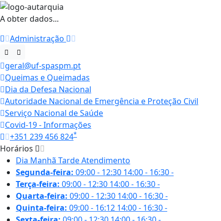
A obter dados...
Administração
geral@uf-spaspm.pt
Queimas e Queimadas
Dia da Defesa Nacional
Autoridade Nacional de Emergência e Proteção Civil
Serviço Nacional de Saúde
Covid-19 - Informações
*
+351 239 456 824
Horários
Dia
Manhã
Tarde
Atendimento
Segunda-feira:
09:00 - 12:30
14:00 - 16:30
-
Terça-feira:
09:00 - 12:30
14:00 - 16:30
-
Quarta-feira:
09:00 - 12:30
14:00 - 16:30
-
Quinta-feira:
09:00 - 16:12
14:00 - 16:30
-
Sexta-feira:
09:00 - 12:30
14:00 - 16:30
-