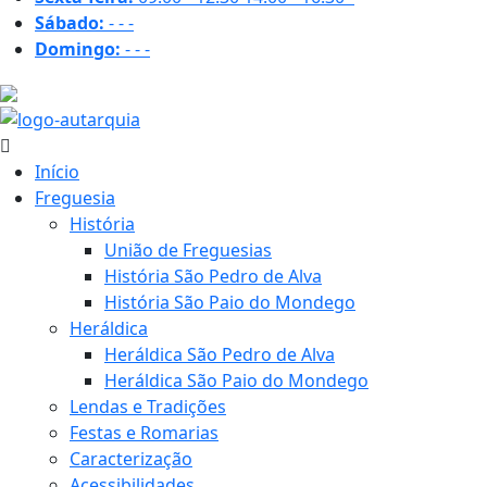
Sábado:
-
-
-
Domingo:
-
-
-
29.7 ºC
Início
Freguesia
História
União de Freguesias
História São Pedro de Alva
História São Paio do Mondego
Heráldica
Heráldica São Pedro de Alva
Heráldica São Paio do Mondego
Lendas e Tradições
Festas e Romarias
Caracterização
Acessibilidades