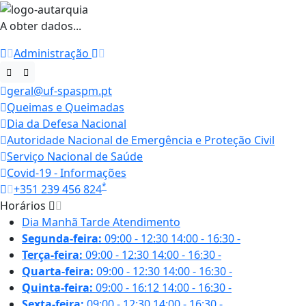
A obter dados...
Administração
geral@uf-spaspm.pt
Queimas e Queimadas
Dia da Defesa Nacional
Autoridade Nacional de Emergência e Proteção Civil
Serviço Nacional de Saúde
Covid-19 - Informações
*
+351 239 456 824
Horários
Dia
Manhã
Tarde
Atendimento
Segunda-feira:
09:00 - 12:30
14:00 - 16:30
-
Terça-feira:
09:00 - 12:30
14:00 - 16:30
-
Quarta-feira:
09:00 - 12:30
14:00 - 16:30
-
Quinta-feira:
09:00 - 16:12
14:00 - 16:30
-
Sexta-feira:
09:00 - 12:30
14:00 - 16:30
-