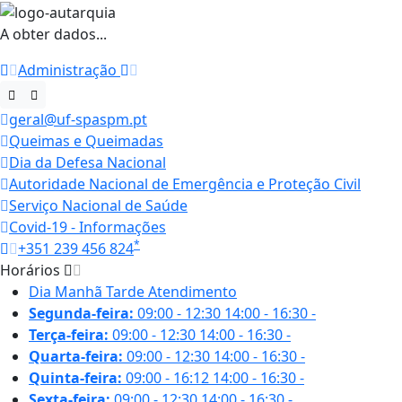
A obter dados...
Administração
geral@uf-spaspm.pt
Queimas e Queimadas
Dia da Defesa Nacional
Autoridade Nacional de Emergência e Proteção Civil
Serviço Nacional de Saúde
Covid-19 - Informações
*
+351 239 456 824
Horários
Dia
Manhã
Tarde
Atendimento
Segunda-feira:
09:00 - 12:30
14:00 - 16:30
-
Terça-feira:
09:00 - 12:30
14:00 - 16:30
-
Quarta-feira:
09:00 - 12:30
14:00 - 16:30
-
Quinta-feira:
09:00 - 16:12
14:00 - 16:30
-
Sexta-feira:
09:00 - 12:30
14:00 - 16:30
-