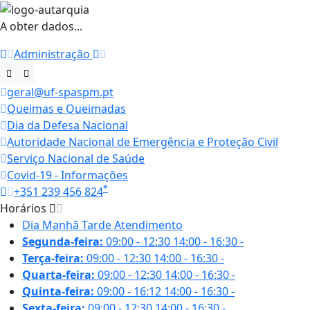
A obter dados...
Administração
geral@uf-spaspm.pt
Queimas e Queimadas
Dia da Defesa Nacional
Autoridade Nacional de Emergência e Proteção Civil
Serviço Nacional de Saúde
Covid-19 - Informações
*
+351 239 456 824
Horários
Dia
Manhã
Tarde
Atendimento
Segunda-feira:
09:00 - 12:30
14:00 - 16:30
-
Terça-feira:
09:00 - 12:30
14:00 - 16:30
-
Quarta-feira:
09:00 - 12:30
14:00 - 16:30
-
Quinta-feira:
09:00 - 16:12
14:00 - 16:30
-
Sexta-feira:
09:00 - 12:30
14:00 - 16:30
-