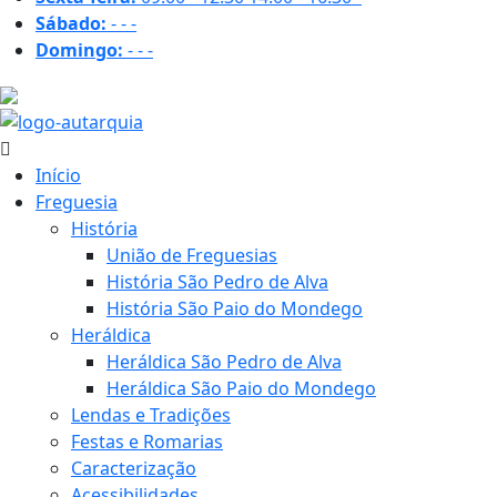
Sábado:
-
-
-
Domingo:
-
-
-
30.4 ºC
Início
Freguesia
História
União de Freguesias
História São Pedro de Alva
História São Paio do Mondego
Heráldica
Heráldica São Pedro de Alva
Heráldica São Paio do Mondego
Lendas e Tradições
Festas e Romarias
Caracterização
Acessibilidades