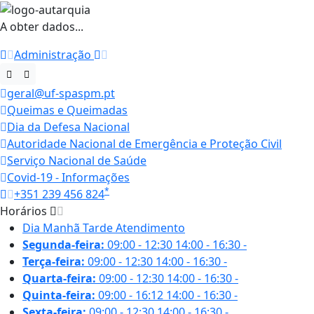
A obter dados...
Administração
geral@uf-spaspm.pt
Queimas e Queimadas
Dia da Defesa Nacional
Autoridade Nacional de Emergência e Proteção Civil
Serviço Nacional de Saúde
Covid-19 - Informações
*
+351 239 456 824
Horários
Dia
Manhã
Tarde
Atendimento
Segunda-feira:
09:00 - 12:30
14:00 - 16:30
-
Terça-feira:
09:00 - 12:30
14:00 - 16:30
-
Quarta-feira:
09:00 - 12:30
14:00 - 16:30
-
Quinta-feira:
09:00 - 16:12
14:00 - 16:30
-
Sexta-feira:
09:00 - 12:30
14:00 - 16:30
-