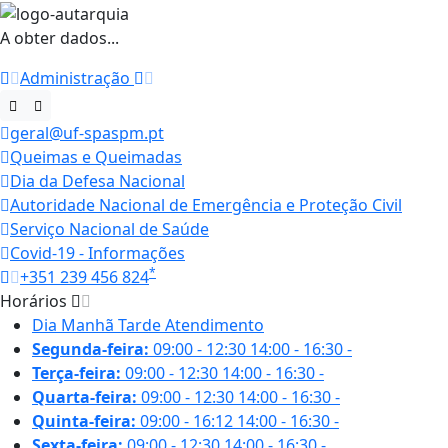
A obter dados...
Administração
geral@uf-spaspm.pt
Queimas e Queimadas
Dia da Defesa Nacional
Autoridade Nacional de Emergência e Proteção Civil
Serviço Nacional de Saúde
Covid-19 - Informações
*
+351 239 456 824
Horários
Dia
Manhã
Tarde
Atendimento
Segunda-feira:
09:00 - 12:30
14:00 - 16:30
-
Terça-feira:
09:00 - 12:30
14:00 - 16:30
-
Quarta-feira:
09:00 - 12:30
14:00 - 16:30
-
Quinta-feira:
09:00 - 16:12
14:00 - 16:30
-
Sexta-feira:
09:00 - 12:30
14:00 - 16:30
-