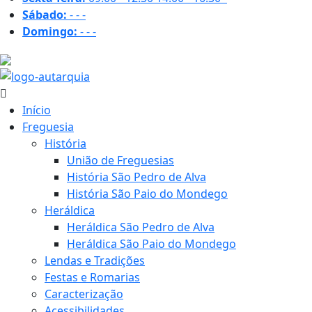
Sábado:
-
-
-
Domingo:
-
-
-
31.1 ºC
Início
Freguesia
História
União de Freguesias
História São Pedro de Alva
História São Paio do Mondego
Heráldica
Heráldica São Pedro de Alva
Heráldica São Paio do Mondego
Lendas e Tradições
Festas e Romarias
Caracterização
Acessibilidades