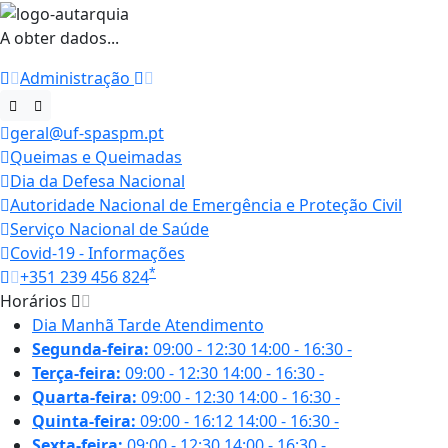
A obter dados...
Administração
geral@uf-spaspm.pt
Queimas e Queimadas
Dia da Defesa Nacional
Autoridade Nacional de Emergência e Proteção Civil
Serviço Nacional de Saúde
Covid-19 - Informações
*
+351 239 456 824
Horários
Dia
Manhã
Tarde
Atendimento
Segunda-feira:
09:00 - 12:30
14:00 - 16:30
-
Terça-feira:
09:00 - 12:30
14:00 - 16:30
-
Quarta-feira:
09:00 - 12:30
14:00 - 16:30
-
Quinta-feira:
09:00 - 16:12
14:00 - 16:30
-
Sexta-feira:
09:00 - 12:30
14:00 - 16:30
-