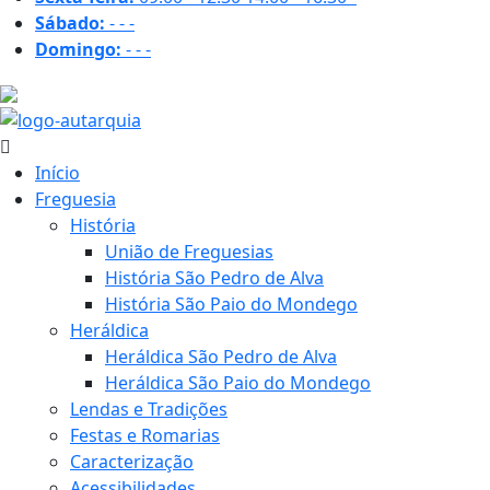
Sábado:
-
-
-
Domingo:
-
-
-
29.8 ºC
Início
Freguesia
História
União de Freguesias
História São Pedro de Alva
História São Paio do Mondego
Heráldica
Heráldica São Pedro de Alva
Heráldica São Paio do Mondego
Lendas e Tradições
Festas e Romarias
Caracterização
Acessibilidades