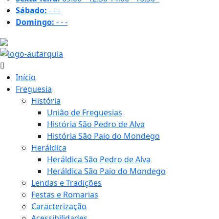
Sábado:
-
-
-
Domingo:
-
-
-
29.3 ºC
Início
Freguesia
História
União de Freguesias
História São Pedro de Alva
História São Paio do Mondego
Heráldica
Heráldica São Pedro de Alva
Heráldica São Paio do Mondego
Lendas e Tradições
Festas e Romarias
Caracterização
Acessibilidades