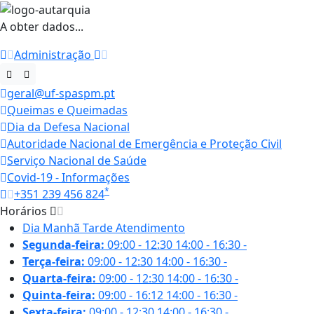
A obter dados...
Administração
geral@uf-spaspm.pt
Queimas e Queimadas
Dia da Defesa Nacional
Autoridade Nacional de Emergência e Proteção Civil
Serviço Nacional de Saúde
Covid-19 - Informações
*
+351 239 456 824
Horários
Dia
Manhã
Tarde
Atendimento
Segunda-feira:
09:00 - 12:30
14:00 - 16:30
-
Terça-feira:
09:00 - 12:30
14:00 - 16:30
-
Quarta-feira:
09:00 - 12:30
14:00 - 16:30
-
Quinta-feira:
09:00 - 16:12
14:00 - 16:30
-
Sexta-feira:
09:00 - 12:30
14:00 - 16:30
-