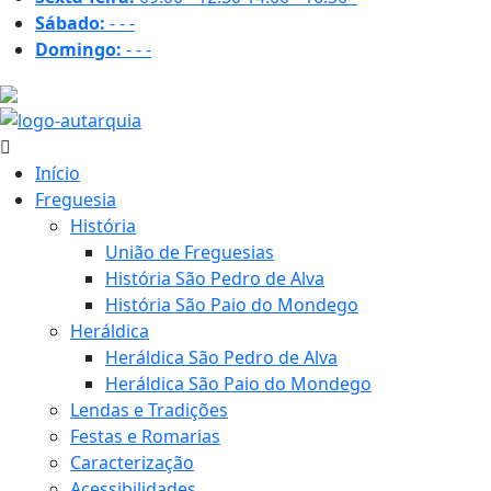
Sábado:
-
-
-
Domingo:
-
-
-
29.7 ºC
Início
Freguesia
História
União de Freguesias
História São Pedro de Alva
História São Paio do Mondego
Heráldica
Heráldica São Pedro de Alva
Heráldica São Paio do Mondego
Lendas e Tradições
Festas e Romarias
Caracterização
Acessibilidades