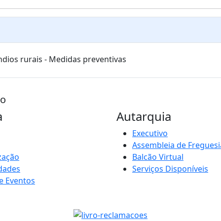
ndios rurais - Medidas preventivas
go
a
Autarquia
Executivo
Assembleia de Freguesi
zação
Balcão Virtual
idades
Serviços Disponíveis
e Eventos