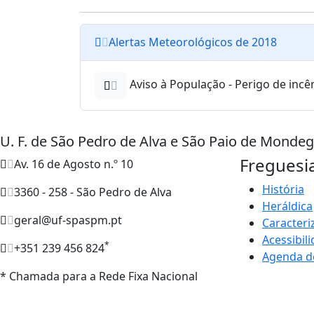
Alertas Meteorológicos de 2018
Aviso à População - Perigo de incê
U. F. de São Pedro de Alva e São Paio de Monde
Freguesi
Av. 16 de Agosto n.º 10
História
3360 - 258 - São Pedro de Alva
Heráldica
geral@uf-spaspm.pt
Caracteri
Acessibil
*
+351 239 456 824
Agenda d
* Chamada para a Rede Fixa Nacional