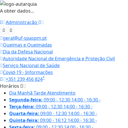
A obter dados...
Administração
geral@uf-spaspm.pt
Queimas e Queimadas
Dia da Defesa Nacional
Autoridade Nacional de Emergência e Proteção Civil
Serviço Nacional de Saúde
Covid-19 - Informações
*
+351 239 456 824
Horários
Dia
Manhã
Tarde
Atendimento
Segunda-feira:
09:00 - 12:30
14:00 - 16:30
-
Terça-feira:
09:00 - 12:30
14:00 - 16:30
-
Quarta-feira:
09:00 - 12:30
14:00 - 16:30
-
Quinta-feira:
09:00 - 16:12
14:00 - 16:30
-
Sexta-feira:
09:00 - 12:30
14:00 - 16:30
-