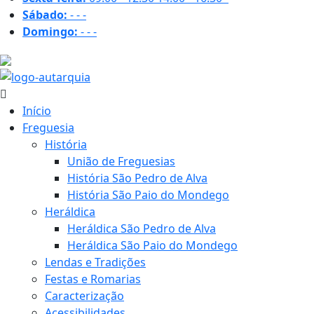
Sábado:
-
-
-
Domingo:
-
-
-
30.4 ºC
Início
Freguesia
História
União de Freguesias
História São Pedro de Alva
História São Paio do Mondego
Heráldica
Heráldica São Pedro de Alva
Heráldica São Paio do Mondego
Lendas e Tradições
Festas e Romarias
Caracterização
Acessibilidades