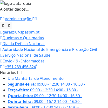
A obter dados...
Administração
geral@uf-spaspm.pt
Queimas e Queimadas
Dia da Defesa Nacional
Autoridade Nacional de Emergência e Proteção Civil
Serviço Nacional de Saúde
Covid-19 - Informações
*
+351 239 456 824
Horários
Dia
Manhã
Tarde
Atendimento
Segunda-feira:
09:00 - 12:30
14:00 - 16:30
-
Terça-feira:
09:00 - 12:30
14:00 - 16:30
-
Quarta-feira:
09:00 - 12:30
14:00 - 16:30
-
Quinta-feira:
09:00 - 16:12
14:00 - 16:30
-
Sexta-feira:
09:00 - 12:30
14:00 - 16:30
-