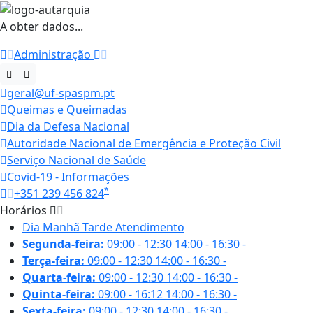
A obter dados...
Administração
geral@uf-spaspm.pt
Queimas e Queimadas
Dia da Defesa Nacional
Autoridade Nacional de Emergência e Proteção Civil
Serviço Nacional de Saúde
Covid-19 - Informações
*
+351 239 456 824
Horários
Dia
Manhã
Tarde
Atendimento
Segunda-feira:
09:00 - 12:30
14:00 - 16:30
-
Terça-feira:
09:00 - 12:30
14:00 - 16:30
-
Quarta-feira:
09:00 - 12:30
14:00 - 16:30
-
Quinta-feira:
09:00 - 16:12
14:00 - 16:30
-
Sexta-feira:
09:00 - 12:30
14:00 - 16:30
-