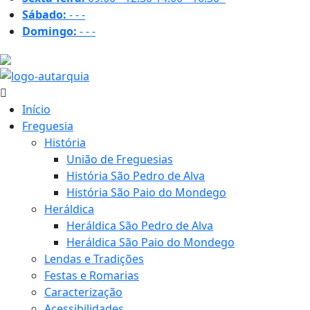
Sábado:
-
-
-
Domingo:
-
-
-
31.6 ºC
Início
Freguesia
História
União de Freguesias
História São Pedro de Alva
História São Paio do Mondego
Heráldica
Heráldica São Pedro de Alva
Heráldica São Paio do Mondego
Lendas e Tradições
Festas e Romarias
Caracterização
Acessibilidades