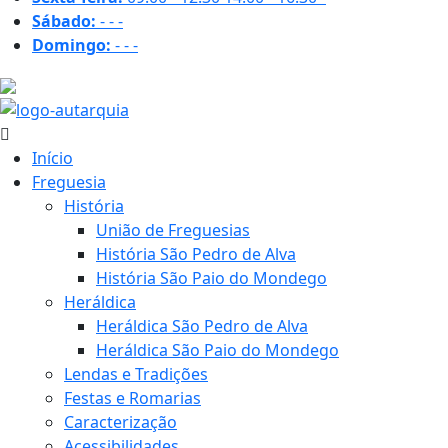
Sábado:
-
-
-
Domingo:
-
-
-
31.1 ºC
Início
Freguesia
História
União de Freguesias
História São Pedro de Alva
História São Paio do Mondego
Heráldica
Heráldica São Pedro de Alva
Heráldica São Paio do Mondego
Lendas e Tradições
Festas e Romarias
Caracterização
Acessibilidades