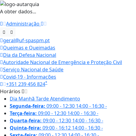
A obter dados...
Administração
geral@uf-spaspm.pt
Queimas e Queimadas
Dia da Defesa Nacional
Autoridade Nacional de Emergência e Proteção Civil
Serviço Nacional de Saúde
Covid-19 - Informações
*
+351 239 456 824
Horários
Dia
Manhã
Tarde
Atendimento
Segunda-feira:
09:00 - 12:30
14:00 - 16:30
-
Terça-feira:
09:00 - 12:30
14:00 - 16:30
-
Quarta-feira:
09:00 - 12:30
14:00 - 16:30
-
Quinta-feira:
09:00 - 16:12
14:00 - 16:30
-
Sexta-feira:
09:00 - 12:30
14:00 - 16:30
-