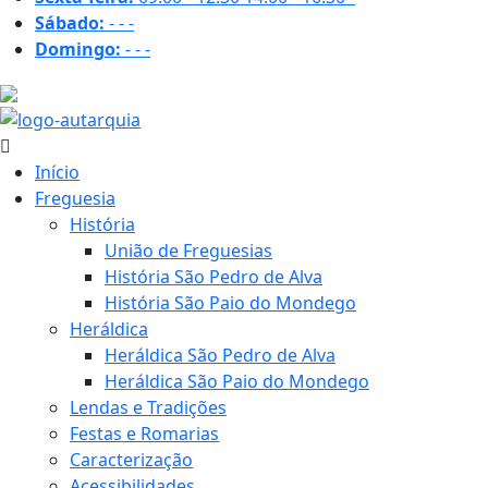
Sábado:
-
-
-
Domingo:
-
-
-
31.6 ºC
Início
Freguesia
História
União de Freguesias
História São Pedro de Alva
História São Paio do Mondego
Heráldica
Heráldica São Pedro de Alva
Heráldica São Paio do Mondego
Lendas e Tradições
Festas e Romarias
Caracterização
Acessibilidades