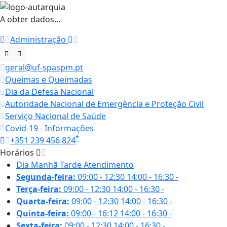
A obter dados...
Administração
geral@uf-spaspm.pt
Queimas e Queimadas
Dia da Defesa Nacional
Autoridade Nacional de Emergência e Proteção Civil
Serviço Nacional de Saúde
Covid-19 - Informações
*
+351 239 456 824
Horários
Dia
Manhã
Tarde
Atendimento
Segunda-feira:
09:00 - 12:30
14:00 - 16:30
-
Terça-feira:
09:00 - 12:30
14:00 - 16:30
-
Quarta-feira:
09:00 - 12:30
14:00 - 16:30
-
Quinta-feira:
09:00 - 16:12
14:00 - 16:30
-
Sexta-feira:
09:00 - 12:30
14:00 - 16:30
-