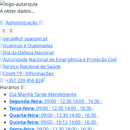
A obter dados...
Administração
geral@uf-spaspm.pt
Queimas e Queimadas
Dia da Defesa Nacional
Autoridade Nacional de Emergência e Proteção Civil
Serviço Nacional de Saúde
Covid-19 - Informações
*
+351 239 456 824
Horários
Dia
Manhã
Tarde
Atendimento
Segunda-feira:
09:00 - 12:30
14:00 - 16:30
-
Terça-feira:
09:00 - 12:30
14:00 - 16:30
-
Quarta-feira:
09:00 - 12:30
14:00 - 16:30
-
Quinta-feira:
09:00 - 16:12
14:00 - 16:30
-
Sexta-feira:
09:00 - 12:30
14:00 - 16:30
-