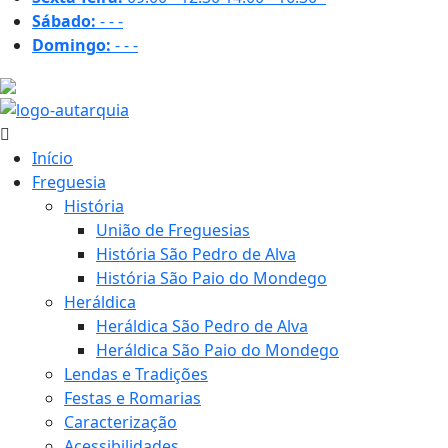
Sábado:
-
-
-
Domingo:
-
-
-
31.8 ºC
Início
Freguesia
História
União de Freguesias
História São Pedro de Alva
História São Paio do Mondego
Heráldica
Heráldica São Pedro de Alva
Heráldica São Paio do Mondego
Lendas e Tradições
Festas e Romarias
Caracterização
Acessibilidades