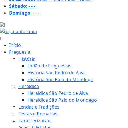
Sábado:
-
-
-
Domingo:
-
-
-
30.4 ºC
Início
Freguesia
História
União de Freguesias
História São Pedro de Alva
História São Paio do Mondego
Heráldica
Heráldica São Pedro de Alva
Heráldica São Paio do Mondego
Lendas e Tradições
Festas e Romarias
Caracterização
Acessibilidades