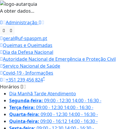
A obter dados...
Administração
geral@uf-spaspm.pt
Queimas e Queimadas
Dia da Defesa Nacional
Autoridade Nacional de Emergência e Proteção Civil
Serviço Nacional de Saúde
Covid-19 - Informações
*
+351 239 456 824
Horários
Dia
Manhã
Tarde
Atendimento
Segunda-feira:
09:00 - 12:30
14:00 - 16:30
-
Terça-feira:
09:00 - 12:30
14:00 - 16:30
-
Quarta-feira:
09:00 - 12:30
14:00 - 16:30
-
Quinta-feira:
09:00 - 16:12
14:00 - 16:30
-
Sexta-feira:
09:00 - 12:30
14:00 - 16:30
-