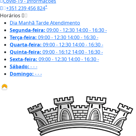
Covid-19 - Informações
*
+351 239 456 824
Horários
Dia
Manhã
Tarde
Atendimento
Segunda-feira:
09:00 - 12:30
14:00 - 16:30
-
Terça-feira:
09:00 - 12:30
14:00 - 16:30
-
Quarta-feira:
09:00 - 12:30
14:00 - 16:30
-
Quinta-feira:
09:00 - 16:12
14:00 - 16:30
-
Sexta-feira:
09:00 - 12:30
14:00 - 16:30
-
Sábado:
-
-
-
Domingo:
-
-
-
29.7 ºC