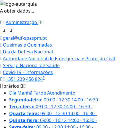
A obter dados...
Administração
geral@uf-spaspm.pt
Queimas e Queimadas
Dia da Defesa Nacional
Autoridade Nacional de Emergência e Proteção Civil
Serviço Nacional de Saúde
Covid-19 - Informações
*
+351 239 456 824
Horários
Dia
Manhã
Tarde
Atendimento
Segunda-feira:
09:00 - 12:30
14:00 - 16:30
-
Terça-feira:
09:00 - 12:30
14:00 - 16:30
-
Quarta-feira:
09:00 - 12:30
14:00 - 16:30
-
Quinta-feira:
09:00 - 16:12
14:00 - 16:30
-
Sexta-feira:
09:00 - 12:30
14:00 - 16:30
-