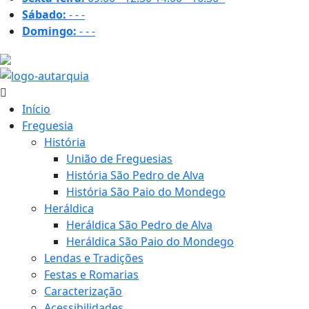
Sábado:
-
-
-
Domingo:
-
-
-
29.7 ºC
Início
Freguesia
História
União de Freguesias
História São Pedro de Alva
História São Paio do Mondego
Heráldica
Heráldica São Pedro de Alva
Heráldica São Paio do Mondego
Lendas e Tradições
Festas e Romarias
Caracterização
Acessibilidades