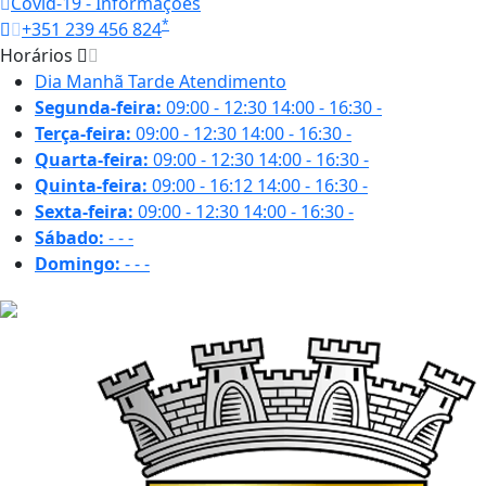
Covid-19 - Informações
*
+351 239 456 824
Horários
Dia
Manhã
Tarde
Atendimento
Segunda-feira:
09:00 - 12:30
14:00 - 16:30
-
Terça-feira:
09:00 - 12:30
14:00 - 16:30
-
Quarta-feira:
09:00 - 12:30
14:00 - 16:30
-
Quinta-feira:
09:00 - 16:12
14:00 - 16:30
-
Sexta-feira:
09:00 - 12:30
14:00 - 16:30
-
Sábado:
-
-
-
Domingo:
-
-
-
32.2 ºC