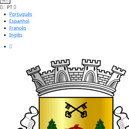
PT
Português
Espanhol
Francês
Inglês