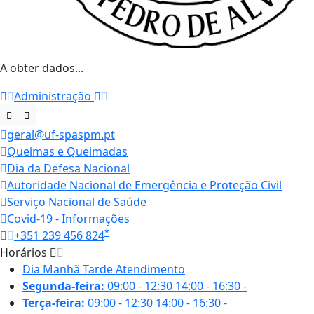
A obter dados...
Administração
geral@uf-spaspm.pt
Queimas e Queimadas
Dia da Defesa Nacional
Autoridade Nacional de Emergência e Proteção Civil
Serviço Nacional de Saúde
Covid-19 - Informações
*
+351 239 456 824
Horários
Dia
Manhã
Tarde
Atendimento
Segunda-feira:
09:00 - 12:30
14:00 - 16:30
-
Terça-feira:
09:00 - 12:30
14:00 - 16:30
-