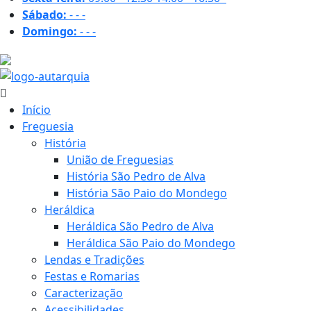
Sábado:
-
-
-
Domingo:
-
-
-
32.2 ºC
Início
Freguesia
História
União de Freguesias
História São Pedro de Alva
História São Paio do Mondego
Heráldica
Heráldica São Pedro de Alva
Heráldica São Paio do Mondego
Lendas e Tradições
Festas e Romarias
Caracterização
Acessibilidades