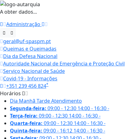
A obter dados...
Administração
geral@uf-spaspm.pt
Queimas e Queimadas
Dia da Defesa Nacional
Autoridade Nacional de Emergência e Proteção Civil
Serviço Nacional de Saúde
Covid-19 - Informações
*
+351 239 456 824
Horários
Dia
Manhã
Tarde
Atendimento
Segunda-feira:
09:00 - 12:30
14:00 - 16:30
-
Terça-feira:
09:00 - 12:30
14:00 - 16:30
-
Quarta-feira:
09:00 - 12:30
14:00 - 16:30
-
Quinta-feira:
09:00 - 16:12
14:00 - 16:30
-
Sexta-feira:
09:00 - 12:30
14:00 - 16:30
-