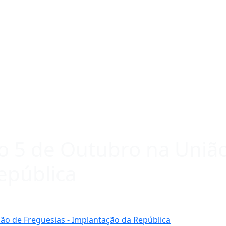
5 de Outubro na União 
epública
o de Freguesias - Implantação da República