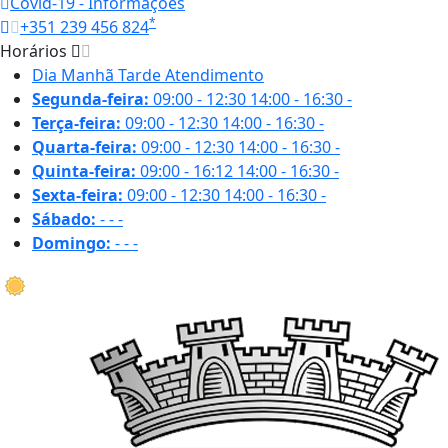
Covid-19 - Informações
*
+351 239 456 824
Horários
Dia
Manhã
Tarde
Atendimento
Segunda-feira:
09:00 - 12:30
14:00 - 16:30
-
Terça-feira:
09:00 - 12:30
14:00 - 16:30
-
Quarta-feira:
09:00 - 12:30
14:00 - 16:30
-
Quinta-feira:
09:00 - 16:12
14:00 - 16:30
-
Sexta-feira:
09:00 - 12:30
14:00 - 16:30
-
Sábado:
-
-
-
Domingo:
-
-
-
30.4 ºC