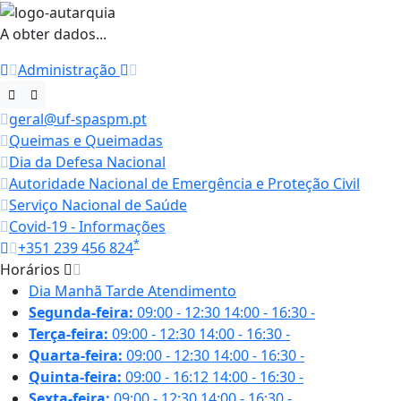
A obter dados...
Administração
geral@uf-spaspm.pt
Queimas e Queimadas
Dia da Defesa Nacional
Autoridade Nacional de Emergência e Proteção Civil
Serviço Nacional de Saúde
Covid-19 - Informações
*
+351 239 456 824
Horários
Dia
Manhã
Tarde
Atendimento
Segunda-feira:
09:00 - 12:30
14:00 - 16:30
-
Terça-feira:
09:00 - 12:30
14:00 - 16:30
-
Quarta-feira:
09:00 - 12:30
14:00 - 16:30
-
Quinta-feira:
09:00 - 16:12
14:00 - 16:30
-
Sexta-feira:
09:00 - 12:30
14:00 - 16:30
-