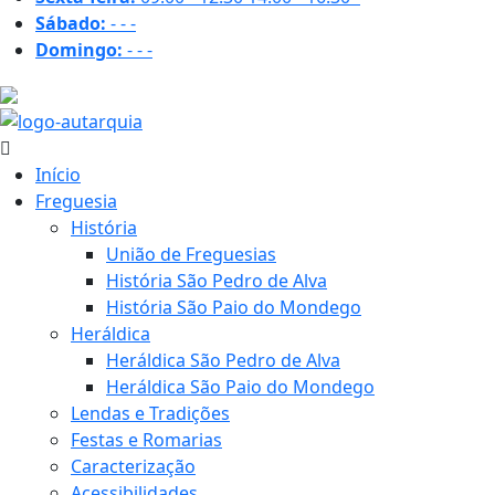
Sábado:
-
-
-
Domingo:
-
-
-
29.7 ºC
Início
Freguesia
História
União de Freguesias
História São Pedro de Alva
História São Paio do Mondego
Heráldica
Heráldica São Pedro de Alva
Heráldica São Paio do Mondego
Lendas e Tradições
Festas e Romarias
Caracterização
Acessibilidades