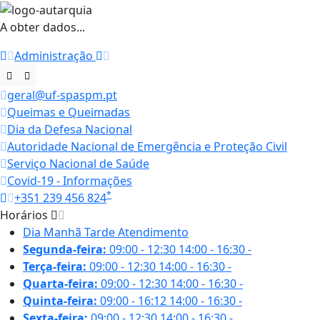
A obter dados...
Administração
geral@uf-spaspm.pt
Queimas e Queimadas
Dia da Defesa Nacional
Autoridade Nacional de Emergência e Proteção Civil
Serviço Nacional de Saúde
Covid-19 - Informações
*
+351 239 456 824
Horários
Dia
Manhã
Tarde
Atendimento
Segunda-feira:
09:00 - 12:30
14:00 - 16:30
-
Terça-feira:
09:00 - 12:30
14:00 - 16:30
-
Quarta-feira:
09:00 - 12:30
14:00 - 16:30
-
Quinta-feira:
09:00 - 16:12
14:00 - 16:30
-
Sexta-feira:
09:00 - 12:30
14:00 - 16:30
-