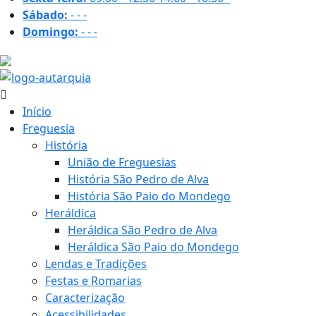
Sábado:
-
-
-
Domingo:
-
-
-
29.3 ºC
Início
Freguesia
História
União de Freguesias
História São Pedro de Alva
História São Paio do Mondego
Heráldica
Heráldica São Pedro de Alva
Heráldica São Paio do Mondego
Lendas e Tradições
Festas e Romarias
Caracterização
Acessibilidades