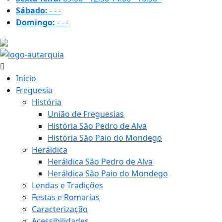
Sábado:
-
-
-
Domingo:
-
-
-
31.6 ºC
Início
Freguesia
História
União de Freguesias
História São Pedro de Alva
História São Paio do Mondego
Heráldica
Heráldica São Pedro de Alva
Heráldica São Paio do Mondego
Lendas e Tradições
Festas e Romarias
Caracterização
Acessibilidades