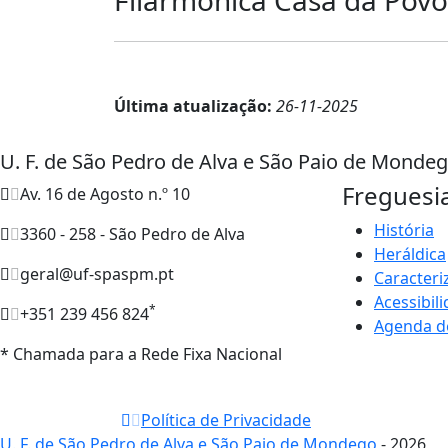
Última atualização:
26-11-2025
U. F. de São Pedro de Alva e São Paio de Monde
Freguesi
Av. 16 de Agosto n.º 10
História
3360 - 258 - São Pedro de Alva
Heráldica
geral@uf-spaspm.pt
Caracteri
Acessibil
*
+351 239 456 824
Agenda d
* Chamada para a Rede Fixa Nacional
Política de Privacidade
U. F. de São Pedro de Alva e São Paio de Mondego
- 2026