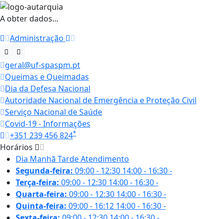
A obter dados...
Administração
geral@uf-spaspm.pt
Queimas e Queimadas
Dia da Defesa Nacional
Autoridade Nacional de Emergência e Proteção Civil
Serviço Nacional de Saúde
Covid-19 - Informações
*
+351 239 456 824
Horários
Dia
Manhã
Tarde
Atendimento
Segunda-feira:
09:00 - 12:30
14:00 - 16:30
-
Terça-feira:
09:00 - 12:30
14:00 - 16:30
-
Quarta-feira:
09:00 - 12:30
14:00 - 16:30
-
Quinta-feira:
09:00 - 16:12
14:00 - 16:30
-
Sexta-feira:
09:00 - 12:30
14:00 - 16:30
-