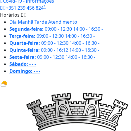
Covid-19 - Informações
*
+351 239 456 824
Horários
Dia
Manhã
Tarde
Atendimento
Segunda-feira:
09:00 - 12:30
14:00 - 16:30
-
Terça-feira:
09:00 - 12:30
14:00 - 16:30
-
Quarta-feira:
09:00 - 12:30
14:00 - 16:30
-
Quinta-feira:
09:00 - 16:12
14:00 - 16:30
-
Sexta-feira:
09:00 - 12:30
14:00 - 16:30
-
Sábado:
-
-
-
Domingo:
-
-
-
31.1 ºC