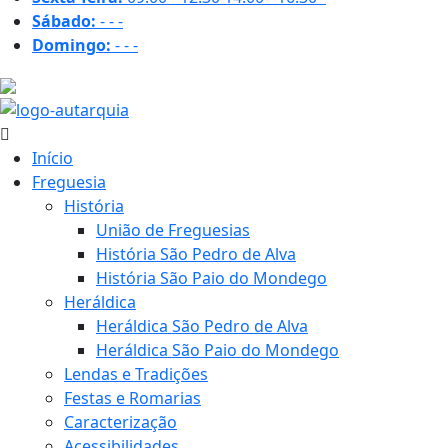
Sábado:
-
-
-
Domingo:
-
-
-
29.5 ºC
Início
Freguesia
História
União de Freguesias
História São Pedro de Alva
História São Paio do Mondego
Heráldica
Heráldica São Pedro de Alva
Heráldica São Paio do Mondego
Lendas e Tradições
Festas e Romarias
Caracterização
Acessibilidades