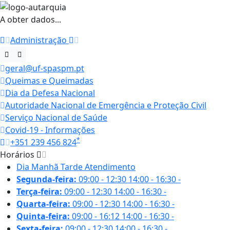
A obter dados...
Administração
geral@uf-spaspm.pt
Queimas e Queimadas
Dia da Defesa Nacional
Autoridade Nacional de Emergência e Proteção Civil
Serviço Nacional de Saúde
Covid-19 - Informações
*
+351 239 456 824
Horários
Dia
Manhã
Tarde
Atendimento
Segunda-feira:
09:00 - 12:30
14:00 - 16:30
-
Terça-feira:
09:00 - 12:30
14:00 - 16:30
-
Quarta-feira:
09:00 - 12:30
14:00 - 16:30
-
Quinta-feira:
09:00 - 16:12
14:00 - 16:30
-
Sexta-feira:
09:00 - 12:30
14:00 - 16:30
-