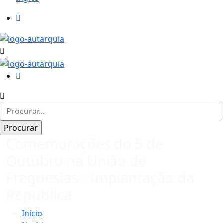
Comemorações do 5 de
Outubro na União de
Freguesias - Implantação da
República
Início