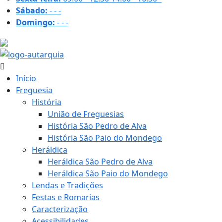
Sábado:
-
-
-
Domingo:
-
-
-
31.1 ºC
Início
Freguesia
História
União de Freguesias
História São Pedro de Alva
História São Paio do Mondego
Heráldica
Heráldica São Pedro de Alva
Heráldica São Paio do Mondego
Lendas e Tradições
Festas e Romarias
Caracterização
Acessibilidades