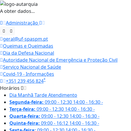
A obter dados...
Administração
geral@uf-spaspm.pt
Queimas e Queimadas
Dia da Defesa Nacional
Autoridade Nacional de Emergência e Proteção Civil
Serviço Nacional de Saúde
Covid-19 - Informações
*
+351 239 456 824
Horários
Dia
Manhã
Tarde
Atendimento
Segunda-feira:
09:00 - 12:30
14:00 - 16:30
-
Terça-feira:
09:00 - 12:30
14:00 - 16:30
-
Quarta-feira:
09:00 - 12:30
14:00 - 16:30
-
Quinta-feira:
09:00 - 16:12
14:00 - 16:30
-
Sexta-feira:
09:00 - 12:30
14:00 - 16:30
-