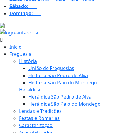
Sábado:
-
-
-
Domingo:
-
-
-
32.2 ºC
Início
Freguesia
História
União de Freguesias
História São Pedro de Alva
História São Paio do Mondego
Heráldica
Heráldica São Pedro de Alva
Heráldica São Paio do Mondego
Lendas e Tradições
Festas e Romarias
Caracterização
Acessibilidades