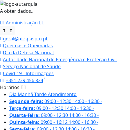
A obter dados...
Administração
geral@uf-spaspm.pt
Queimas e Queimadas
Dia da Defesa Nacional
Autoridade Nacional de Emergência e Proteção Civil
Serviço Nacional de Saúde
Covid-19 - Informações
*
+351 239 456 824
Horários
Dia
Manhã
Tarde
Atendimento
Segunda-feira:
09:00 - 12:30
14:00 - 16:30
-
Terça-feira:
09:00 - 12:30
14:00 - 16:30
-
Quarta-feira:
09:00 - 12:30
14:00 - 16:30
-
Quinta-feira:
09:00 - 16:12
14:00 - 16:30
-
Sexta-feira:
09:00 - 12:30
14:00 - 16:30
-