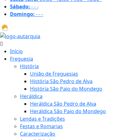
Sábado:
-
-
-
Domingo:
-
-
-
31.6 ºC
Início
Freguesia
História
União de Freguesias
História São Pedro de Alva
História São Paio do Mondego
Heráldica
Heráldica São Pedro de Alva
Heráldica São Paio do Mondego
Lendas e Tradições
Festas e Romarias
Caracterização