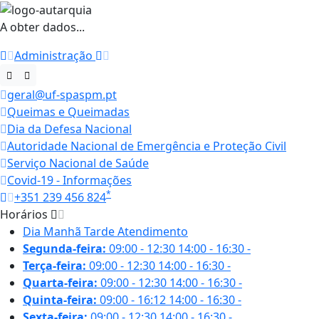
A obter dados...
Administração
geral@uf-spaspm.pt
Queimas e Queimadas
Dia da Defesa Nacional
Autoridade Nacional de Emergência e Proteção Civil
Serviço Nacional de Saúde
Covid-19 - Informações
*
+351 239 456 824
Horários
Dia
Manhã
Tarde
Atendimento
Segunda-feira:
09:00 - 12:30
14:00 - 16:30
-
Terça-feira:
09:00 - 12:30
14:00 - 16:30
-
Quarta-feira:
09:00 - 12:30
14:00 - 16:30
-
Quinta-feira:
09:00 - 16:12
14:00 - 16:30
-
Sexta-feira:
09:00 - 12:30
14:00 - 16:30
-