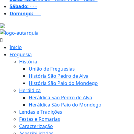
Sábado:
-
-
-
Domingo:
-
-
-
30.4 ºC
Início
Freguesia
História
União de Freguesias
História São Pedro de Alva
História São Paio do Mondego
Heráldica
Heráldica São Pedro de Alva
Heráldica São Paio do Mondego
Lendas e Tradições
Festas e Romarias
Caracterização
Acessibilidades