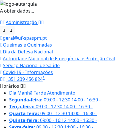
A obter dados...
Administração
geral@uf-spaspm.pt
Queimas e Queimadas
Dia da Defesa Nacional
Autoridade Nacional de Emergência e Proteção Civil
Serviço Nacional de Saúde
Covid-19 - Informações
*
+351 239 456 824
Horários
Dia
Manhã
Tarde
Atendimento
Segunda-feira:
09:00 - 12:30
14:00 - 16:30
-
Terça-feira:
09:00 - 12:30
14:00 - 16:30
-
Quarta-feira:
09:00 - 12:30
14:00 - 16:30
-
Quinta-feira:
09:00 - 16:12
14:00 - 16:30
-
Sexta-feira:
09:00 - 12:30
14:00 - 16:30
-