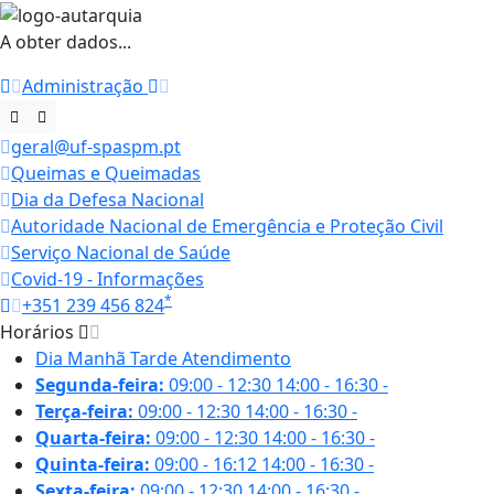
A obter dados...
Administração
geral@uf-spaspm.pt
Queimas e Queimadas
Dia da Defesa Nacional
Autoridade Nacional de Emergência e Proteção Civil
Serviço Nacional de Saúde
Covid-19 - Informações
*
+351 239 456 824
Horários
Dia
Manhã
Tarde
Atendimento
Segunda-feira:
09:00 - 12:30
14:00 - 16:30
-
Terça-feira:
09:00 - 12:30
14:00 - 16:30
-
Quarta-feira:
09:00 - 12:30
14:00 - 16:30
-
Quinta-feira:
09:00 - 16:12
14:00 - 16:30
-
Sexta-feira:
09:00 - 12:30
14:00 - 16:30
-