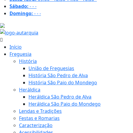
Sábado:
-
-
-
Domingo:
-
-
-
32.2 ºC
Início
Freguesia
História
União de Freguesias
História São Pedro de Alva
História São Paio do Mondego
Heráldica
Heráldica São Pedro de Alva
Heráldica São Paio do Mondego
Lendas e Tradições
Festas e Romarias
Caracterização
Acessibilidades