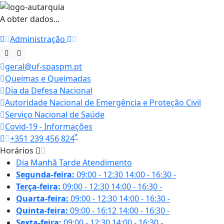
A obter dados...
Administração
geral@uf-spaspm.pt
Queimas e Queimadas
Dia da Defesa Nacional
Autoridade Nacional de Emergência e Proteção Civil
Serviço Nacional de Saúde
Covid-19 - Informações
*
+351 239 456 824
Horários
Dia
Manhã
Tarde
Atendimento
Segunda-feira:
09:00 - 12:30
14:00 - 16:30
-
Terça-feira:
09:00 - 12:30
14:00 - 16:30
-
Quarta-feira:
09:00 - 12:30
14:00 - 16:30
-
Quinta-feira:
09:00 - 16:12
14:00 - 16:30
-
Sexta-feira:
09:00 - 12:30
14:00 - 16:30
-