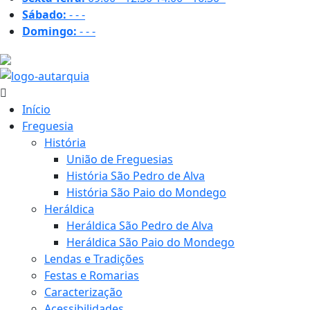
Sábado:
-
-
-
Domingo:
-
-
-
31.1 ºC
Início
Freguesia
História
União de Freguesias
História São Pedro de Alva
História São Paio do Mondego
Heráldica
Heráldica São Pedro de Alva
Heráldica São Paio do Mondego
Lendas e Tradições
Festas e Romarias
Caracterização
Acessibilidades