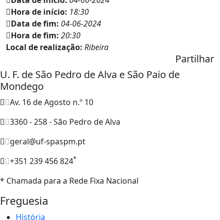
Hora de início:
18:30
Data de fim:
04-06-2024
Hora de fim:
20:30
Local de realização:
Ribeira
Partilhar
U. F. de São Pedro de Alva e São Paio de
Mondego
Av. 16 de Agosto n.º 10
3360 - 258 - São Pedro de Alva
geral@uf-spaspm.pt
*
+351 239 456 824
* Chamada para a Rede Fixa Nacional
Freguesia
História