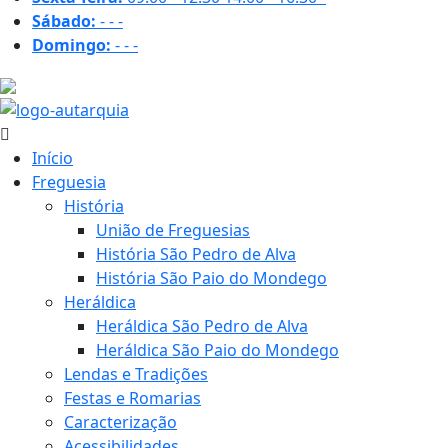
Sábado:
-
-
-
Domingo:
-
-
-
31.1 ºC
Início
Freguesia
História
União de Freguesias
História São Pedro de Alva
História São Paio do Mondego
Heráldica
Heráldica São Pedro de Alva
Heráldica São Paio do Mondego
Lendas e Tradições
Festas e Romarias
Caracterização
Acessibilidades