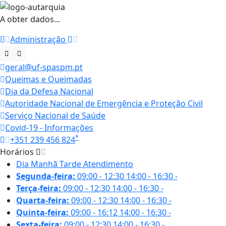
A obter dados...
Administração
geral@uf-spaspm.pt
Queimas e Queimadas
Dia da Defesa Nacional
Autoridade Nacional de Emergência e Proteção Civil
Serviço Nacional de Saúde
Covid-19 - Informações
*
+351 239 456 824
Horários
Dia
Manhã
Tarde
Atendimento
Segunda-feira:
09:00 - 12:30
14:00 - 16:30
-
Terça-feira:
09:00 - 12:30
14:00 - 16:30
-
Quarta-feira:
09:00 - 12:30
14:00 - 16:30
-
Quinta-feira:
09:00 - 16:12
14:00 - 16:30
-
Sexta-feira:
09:00 - 12:30
14:00 - 16:30
-