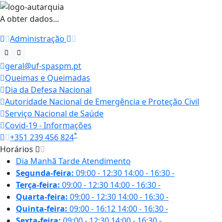
A obter dados...
Administração
geral@uf-spaspm.pt
Queimas e Queimadas
Dia da Defesa Nacional
Autoridade Nacional de Emergência e Proteção Civil
Serviço Nacional de Saúde
Covid-19 - Informações
*
+351 239 456 824
Horários
Dia
Manhã
Tarde
Atendimento
Segunda-feira:
09:00 - 12:30
14:00 - 16:30
-
Terça-feira:
09:00 - 12:30
14:00 - 16:30
-
Quarta-feira:
09:00 - 12:30
14:00 - 16:30
-
Quinta-feira:
09:00 - 16:12
14:00 - 16:30
-
Sexta-feira:
09:00 - 12:30
14:00 - 16:30
-