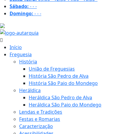
Sábado:
-
-
-
Domingo:
-
-
-
30.4 ºC
Início
Freguesia
História
União de Freguesias
História São Pedro de Alva
História São Paio do Mondego
Heráldica
Heráldica São Pedro de Alva
Heráldica São Paio do Mondego
Lendas e Tradições
Festas e Romarias
Caracterização
Acessibilidades