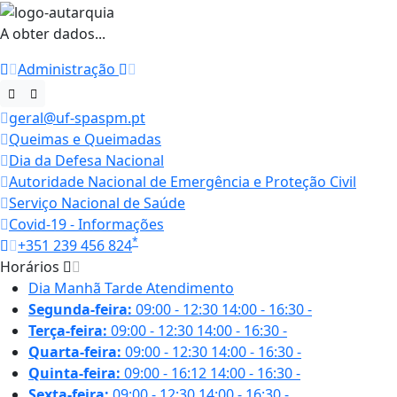
A obter dados...
Administração
geral@uf-spaspm.pt
Queimas e Queimadas
Dia da Defesa Nacional
Autoridade Nacional de Emergência e Proteção Civil
Serviço Nacional de Saúde
Covid-19 - Informações
*
+351 239 456 824
Horários
Dia
Manhã
Tarde
Atendimento
Segunda-feira:
09:00 - 12:30
14:00 - 16:30
-
Terça-feira:
09:00 - 12:30
14:00 - 16:30
-
Quarta-feira:
09:00 - 12:30
14:00 - 16:30
-
Quinta-feira:
09:00 - 16:12
14:00 - 16:30
-
Sexta-feira:
09:00 - 12:30
14:00 - 16:30
-