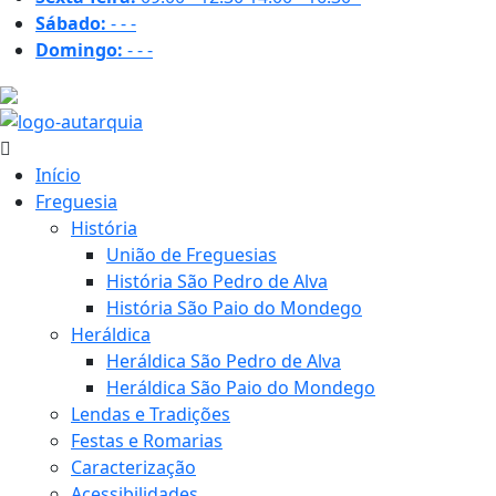
Sábado:
-
-
-
Domingo:
-
-
-
30.4 ºC
Início
Freguesia
História
União de Freguesias
História São Pedro de Alva
História São Paio do Mondego
Heráldica
Heráldica São Pedro de Alva
Heráldica São Paio do Mondego
Lendas e Tradições
Festas e Romarias
Caracterização
Acessibilidades